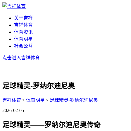
关于吉祥
吉祥体育
体育资讯
体育明星
社会公益
点击进入吉祥体育
足球精灵-罗纳尔迪尼奥
吉祥体育
>
体育明星
>
足球精灵-罗纳尔迪尼奥
2026-02-05
足球精灵——罗纳尔迪尼奥传奇