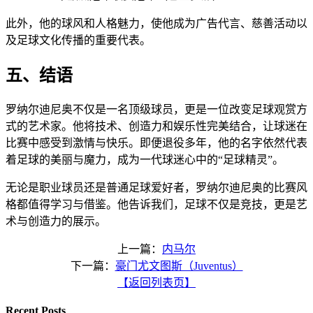
此外，他的球风和人格魅力，使他成为广告代言、慈善活动以
及足球文化传播的重要代表。
五、结语
罗纳尔迪尼奥不仅是一名顶级球员，更是一位改变足球观赏方
式的艺术家。他将技术、创造力和娱乐性完美结合，让球迷在
比赛中感受到激情与快乐。即便退役多年，他的名字依然代表
着足球的美丽与魔力，成为一代球迷心中的“足球精灵”。
无论是职业球员还是普通足球爱好者，罗纳尔迪尼奥的比赛风
格都值得学习与借鉴。他告诉我们，足球不仅是竞技，更是艺
术与创造力的展示。
上一篇：
内马尔
下一篇：
豪门尤文图斯（Juventus）
【返回列表页】
Recent Posts