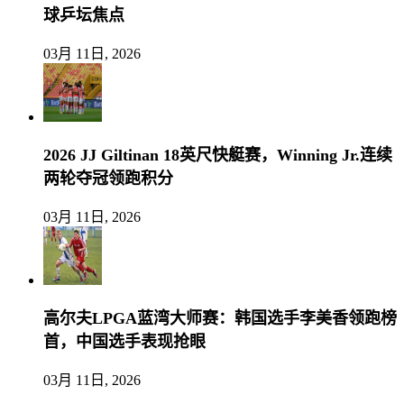
球乒坛焦点
03月 11日, 2026
2026 JJ Giltinan 18英尺快艇赛，Winning Jr.连续
两轮夺冠领跑积分
03月 11日, 2026
高尔夫LPGA蓝湾大师赛：韩国选手李美香领跑榜
首，中国选手表现抢眼
03月 11日, 2026