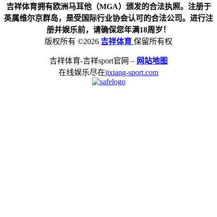
吉祥体育拥有欧洲马耳他（MGA）颁发的合法执照。注册于
英属维尔京群岛，是受国际行业协会认可的合法公司。进行注
册并娱乐前，请确保您年满18周岁！
版权所有 ©2026
吉祥体育
保留所有权
吉祥体育-吉祥sport官网 –
网站地图
在线娱乐尽在
jixiang-sport.com