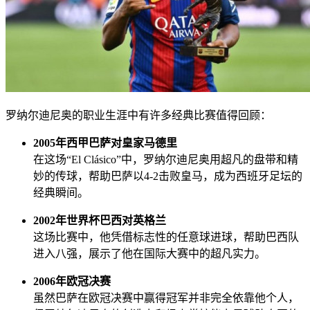
罗纳尔迪尼奥的职业生涯中有许多经典比赛值得回顾：
2005年西甲巴萨对皇家马德里
在这场“El Clásico”中，罗纳尔迪尼奥用超凡的盘带和精
妙的传球，帮助巴萨以4-2击败皇马，成为西班牙足坛的
经典瞬间。
2002年世界杯巴西对英格兰
这场比赛中，他凭借标志性的任意球进球，帮助巴西队
进入八强，展示了他在国际大赛中的超凡实力。
2006年欧冠决赛
虽然巴萨在欧冠决赛中赢得冠军并非完全依靠他个人，