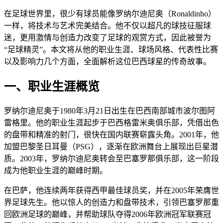
在足球世界里，很少有球员能像罗纳尔迪尼奥（Ronaldinho）
一样，将技术与艺术完美结合。他不仅以超凡的球技征服球
迷，更用激情与创造力改变了足球的观赏方式，因此被誉为
“足球精灵”。本文将从他的职业生涯、球场风格、代表性比赛
以及影响力几个方面，全面解析这位巴西球星的传奇故事。
一、职业生涯概览
罗纳尔迪尼奥于1980年3月21日出生在巴西南部城市波尔图阿
雷格里。他的职业生涯起步于巴西格雷米奥俱乐部，凭借出色
的盘带和精准的射门，很快在国内联赛崭露头角。2001年，他
加盟巴黎圣日耳曼（PSG），逐渐在欧洲舞台上展现出巨星潜
质。2003年，罗纳尔迪尼奥转会至巴塞罗那俱乐部，这一阶段
成为他职业生涯的巅峰时期。
在巴萨，他连续两年获得西甲最佳球员奖，并在2005年荣膺世
界足球先生。他以惊人的创造力和盘带技术，引领巴塞罗那重
回欧洲足球的巅峰，并帮助球队夺得2006年欧洲冠军联赛冠