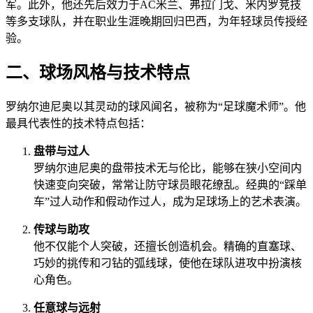
军。此外，他还先后效力于AC米兰、弗拉门戈、米内罗竞技
等多支球队，并在职业生涯晚期回归巴西，为年轻球员传授经
验。
二、球场风格与技术特点
罗纳尔迪尼奥以其灵动的球风闻名，被称为“足球魔术师”。他
最具代表性的技术特点包括：
盘带与过人
罗纳尔迪尼奥的盘带技术无与伦比，能够在狭小空间内
快速变向突破，常常让防守球员眼花缭乱。经典的“踩单
车”过人动作和假动作过人，成为足球场上的艺术表演。
传球与助攻
他不仅能个人突破，还擅长创造机会。精确的直塞球、
巧妙的挑传和刁钻的弧线球，使他在球队进攻中扮演核
心角色。
任意球与远射