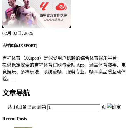
02月 02日, 2026
吉祥体育(JX SPORT)
吉祥体育（JXsport）是深受用户信赖的综合体育娱乐平台，
提供稳定安全的吉祥体育官网与全站 App，涵盖体育赛事、电
竞娱乐、多样玩法，系统流畅，服务专业，畅享高品质互动体
验。...
文章导航
共
1
页
1
条记录
到第
页
Recent Posts