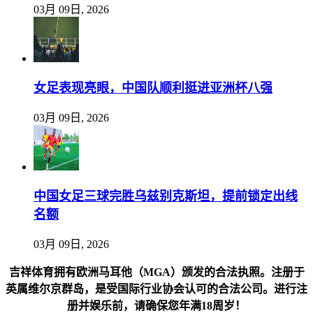
03月 09日, 2026
女足表现亮眼，中国队顺利挺进亚洲杯八强
03月 09日, 2026
中国女足三球完胜乌兹别克斯坦，提前锁定出线
名额
03月 09日, 2026
吉祥体育拥有欧洲马耳他（MGA）颁发的合法执照。注册于
英属维尔京群岛，是受国际行业协会认可的合法公司。进行注
册并娱乐前，请确保您年满18周岁！