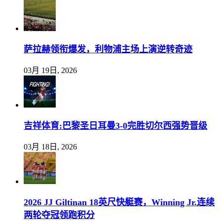
萨拉赫领衔爆发，利物浦主场上演逆转奇迹
03月 19日, 2026
吉祥体育:巴黎圣日耳曼3-0完胜切尔西强势晋级
03月 18日, 2026
2026 JJ Giltinan 18英尺快艇赛，Winning Jr.连续
两轮夺冠领跑积分