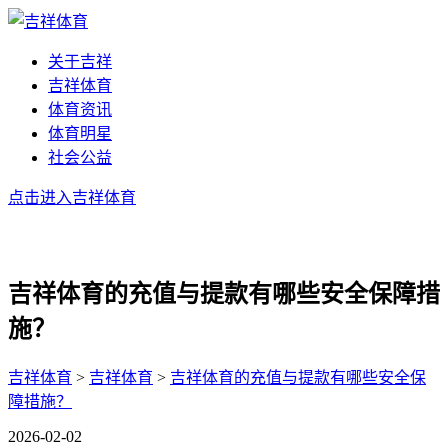
关于吉祥
吉祥体育
体育资讯
体育明星
社会公益
点击进入吉祥体育
吉祥体育的充值与提款有哪些安全保障措
施？
吉祥体育
>
吉祥体育
>
吉祥体育的充值与提款有哪些安全保
障措施？
2026-02-02