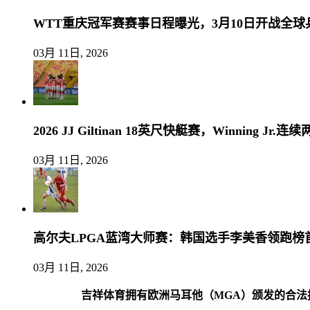
WTT重庆冠军赛赛事日程曝光，3月10日开战全球
03月 11日, 2026
2026 JJ Giltinan 18英尺快艇赛，Winning J
03月 11日, 2026
高尔夫LPGA蓝湾大师赛：韩国选手李美香领跑榜
03月 11日, 2026
吉祥体育拥有欧洲马耳他（MGA）颁发的合法