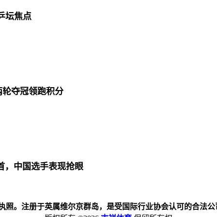
乒坛焦点
r.连续两轮夺冠领跑积分
首，中国选手表现抢眼
执照。注册于英属维尔京群岛，是受国际行业协会认可的合法公