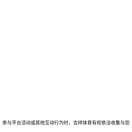
、参与平台活动或其他互动行为时，吉祥体育有权依法收集与您