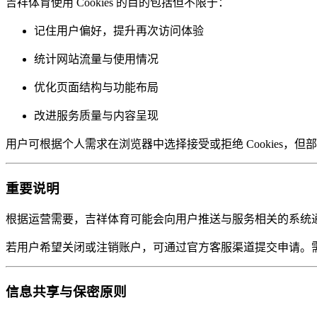
吉祥体育使用 Cookies 的目的包括但不限于：
记住用户偏好，提升再次访问体验
统计网站流量与使用情况
优化页面结构与功能布局
改进服务质量与内容呈现
用户可根据个人需求在浏览器中选择接受或拒绝 Cookies，
重要说明
根据运营需要，吉祥体育可能会向用户推送与服务相关的系统
若用户希望关闭或注销账户，可通过官方客服渠道提交申请。
信息共享与保密原则