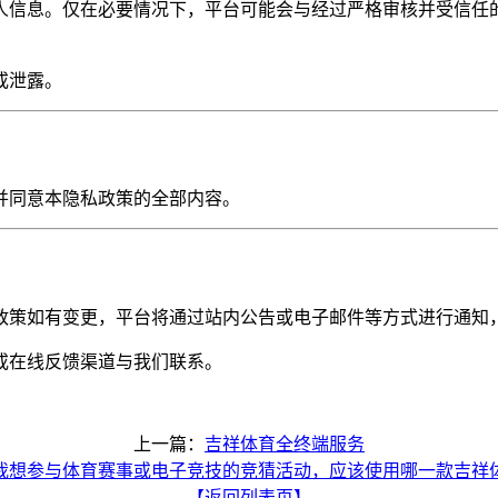
人信息。仅在必要情况下，平台可能会与经过严格审核并受信任
或泄露。
并同意本隐私政策的全部内容。
政策如有变更，平台将通过站内公告或电子邮件等方式进行通知
或在线反馈渠道与我们联系。
上一篇：
吉祥体育全终端服务
我想参与体育赛事或电子竞技的竞猜活动，应该使用哪一款吉祥
【返回列表页】