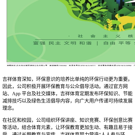
吉祥体育深知，环保意识的培养比单纯的环保行动更为重要。
因此，公司积极开展环保教育与公众倡导活动。通过官方网
站、App 平台及社交媒体，吉祥体育定期发布环保知识、节能
减排技巧以及绿色生活倡导内容，向广大用户传递可持续发展
理念。
在社区和校园，公司组织环保讲座、知识竞赛、环保创意比赛
等活动，结合体育元素，让环保教育更加生动、有趣且易于接
受。通过长期教育与宣传，吉祥体育努力营造“人人参与环