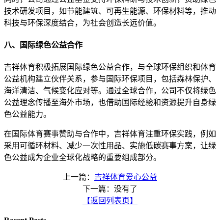
技术研发项目，如节能建筑、可再生能源、环保材料等，推动
科技与环保深度结合，为社会创造长远价值。
八、国际绿色公益合作
吉祥体育积极拓展国际绿色公益合作，与全球环保组织和体育
公益机构建立伙伴关系，参与国际环保项目，包括森林保护、
海洋清洁、气候变化应对等。通过全球合作，公司不仅将绿色
公益理念传播至海外市场，也借助国际经验和资源提升自身绿
色公益能力。
在国际体育赛事赞助与合作中，吉祥体育注重环保实践，例如
采用可循环材料、减少一次性用品、实施低碳赛事方案，让绿
色公益成为企业全球化战略的重要组成部分。
上一篇：
吉祥体育爱心公益
下一篇：没有了
【返回列表页】