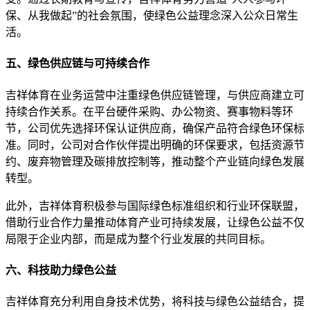
保、从我做起”的社会氛围，使绿色公益理念深入公众日常生
活。
五、绿色供应链与可持续合作
吉祥体育在业务运营中注重绿色供应链管理，与供应商建立可
持续合作关系。在平台硬件采购、办公物资、赛事物料等环
节，公司优先选择环保认证供应商，确保产品符合绿色环保标
准。同时，公司对合作伙伴提出明确的环保要求，包括资源节
约、废弃物管理及碳排放控制等，推动整个产业链向绿色发展
转型。
此外，吉祥体育积极参与国际绿色标准组织和行业环保联盟，
借助行业合作力量推动体育产业可持续发展，让绿色公益不仅
局限于企业内部，而是成为整个行业发展的共同目标。
六、科技助力绿色公益
吉祥体育充分利用自身技术优势，将科技与绿色公益结合，提