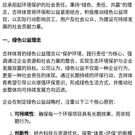
应承担起环境保护的社会责任。秉持“绿色、责任、共赢”的理
念，吉祥体育将环保和公益紧密结合，积极推动绿色公益项
目，以实际行动影响员工、用户及社会公众，为建设可持续发
展的社会贡献力量。
一、绿色公益理念
吉祥体育的绿色公益理念以“保护环境，践行责任”为核心，强
调通过企业资源和社会力量的整合，实现生态环境保护与企业
发展双赢的目标。公司认为，绿色公益不仅是一种企业行为，
更是一种社会责任的体现。通过长期持续的环保行动，吉祥体
育希望引导公众增强环保意识，形成绿色生活方式，并推动社
会整体向可持续发展方向迈进。
企业在制定绿色公益战略时，注重以下三个核心原则：
可持续性
：确保每一个环保项目具有长期效果，而非短
期行为。
创新性
：结合科技与资源优化，探索“体育+环保”的新模